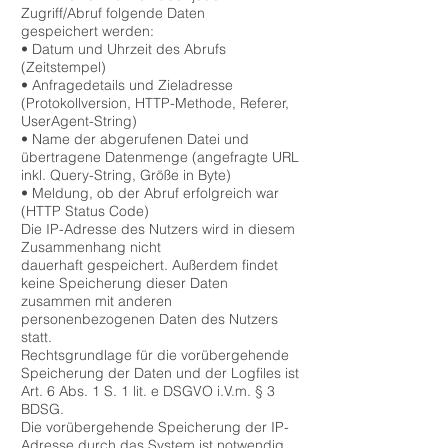
Zugriff/Abruf folgende Daten
gespeichert werden:
• Datum und Uhrzeit des Abrufs
(Zeitstempel)
• Anfragedetails und Zieladresse
(Protokollversion, HTTP-Methode, Referer,
UserAgent-String)
• Name der abgerufenen Datei und
übertragene Datenmenge (angefragte URL
inkl. Query-String, Größe in Byte)
• Meldung, ob der Abruf erfolgreich war
(HTTP Status Code)
Die IP-Adresse des Nutzers wird in diesem
Zusammenhang nicht
dauerhaft gespeichert. Außerdem findet
keine Speicherung dieser Daten
zusammen mit anderen
personenbezogenen Daten des Nutzers
statt.
Rechtsgrundlage für die vorübergehende
Speicherung der Daten und der Logfiles ist
Art. 6 Abs. 1 S. 1 lit. e DSGVO i.V.m. § 3
BDSG.
Die vorübergehende Speicherung der IP-
Adresse durch das System ist notwendig,