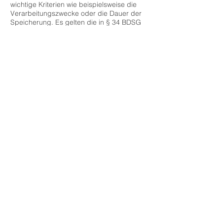
wichtige Kriterien wie beispielsweise die
Verarbeitungszwecke oder die Dauer der
Speicherung. Es gelten die in § 34 BDSG
geregelten Ausnahmen von diesem Recht.
2. Recht auf Berichtigung
Das Recht auf Berichtigung beinhaltet die
Möglichkeit für den Betroffenen, ihn
betreffende und unrichtige
personenbezogene Daten korrigieren zu
lassen.
3. Recht auf Einschränkung der
Verarbeitung
Das Recht auf Einschränkung der
Verarbeitung beinhaltet die Möglichkeit für
den Betroffenen, eine weitere Verarbeitung
der ihn betreffenden personenbezogenen
Daten vorerst zu verhindern. Eine
Einschränkung tritt vor allem in der
Prüfungsphase anderer
Rechtewahrnehmungen durch den
Betroffenen ein.
4. Recht auf Löschung